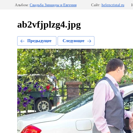
Альбом:
Свадьба Зинаиды и Евгения
Сайт:
helencristal.ru
И
ab2vfjplzg4.jpg
Предыдущее
Следующее