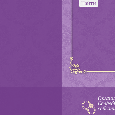
Органи
Свадеб
событ