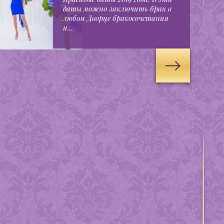
даты можно заключить брак в
любом Дворце бракосочетания
и...