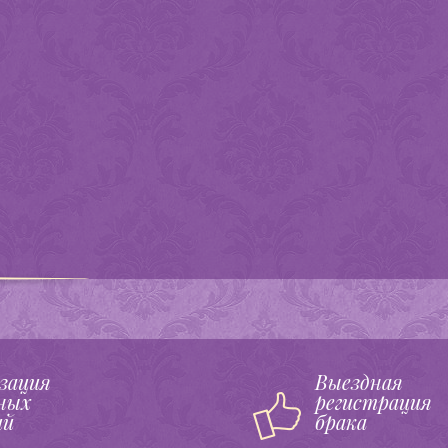
зация
Выездная
ных
регистрация
ий
брака